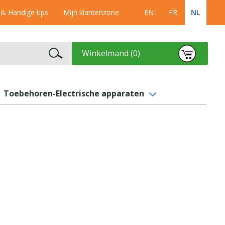
 & Handige tips
Mijn klantenzone
EN
FR
NL
Winkelmand (0)
Toebehoren-Electrische apparaten