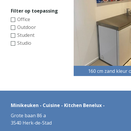
Filter op toepassing
Office
Outdoor
Student
Studio
160 cm zand kleur 
Minikeuken - Cuisine - Kitchen Benelux -
Grote baan 86 a
3540 Herk-de-Stad