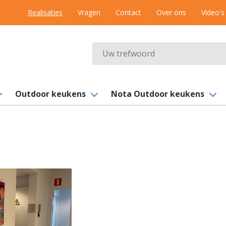
Realisaties
Vragen
Contact
Over ons
Video's
Zoek
Outdoor keukens
Nota Outdoor keukens