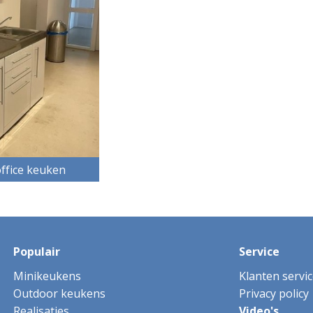
office keuken
Populair
Service
Minikeukens
Klanten servic
Outdoor keukens
Privacy policy
Realisaties
Video's